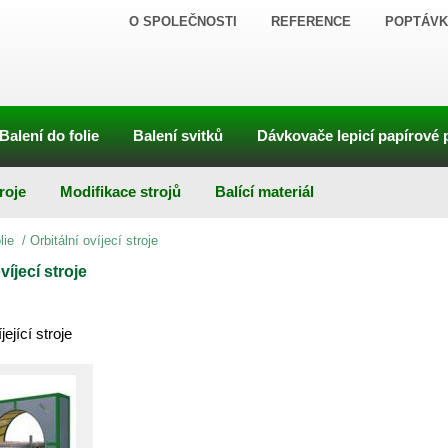
O SPOLEČNOSTI
REFERENCE
POPTÁVK
Balení do folie
Balení svitků
Dávkovače lepicí papírové 
roje
Modifikace strojů
Balící materiál
olie
/
Orbitální ovíjecí stroje
víjecí stroje
jející stroje