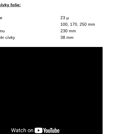
ívky folie:
ie
23 µ
100, 170, 250 mm
inu
230 mm
měr cívky
38 mm