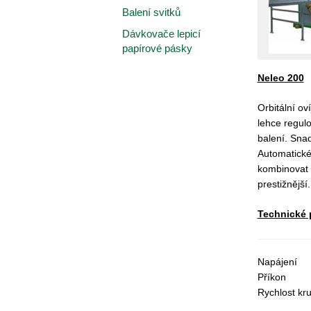
Balení svitků
Dávkovače lepicí
papírové pásky
Neleo 200
Orbitální ov
lehce regulo
balení. Sna
Automatické 
kombinovat (
prestižnější.
Technické 
Napájení
Příkon
Rychlost kr