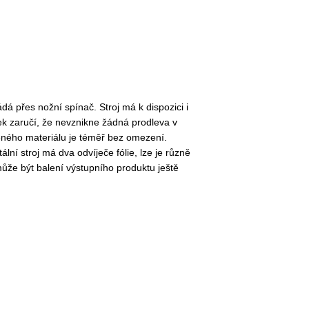
ádá přes nožní spínač. Stroj má k dispozici i
vek zaručí, že nevznikne žádná prodleva v
eného materiálu je téměř bez omezení.
lní stroj má dva odvíječe fólie, lze je různě
může být balení výstupního produktu ještě