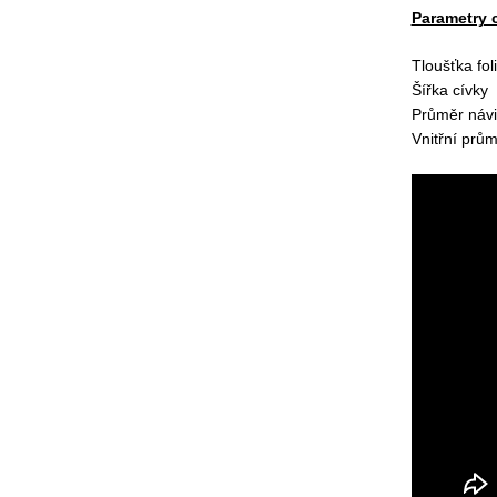
Parametry c
Tloušťka fol
Šířka cívky
Průměr náv
Vnitřní prů