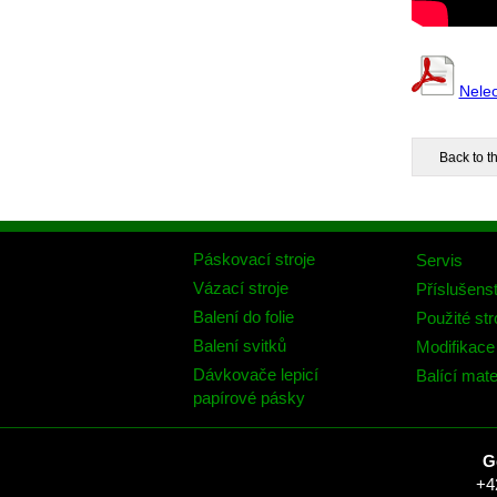
Nele
Páskovací stroje
Servis
Vázací stroje
Příslušenst
Balení do folie
Použité str
Balení svitků
Modifikace 
Dávkovače lepicí
Balící mate
papírové pásky
G
+4