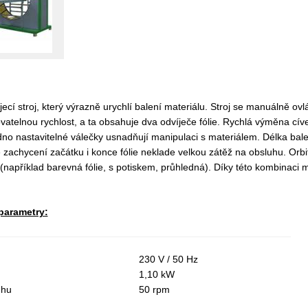
íjecí stroj, který výrazně urychlí balení materiálu. Stroj se manuálně ovl
vatelnou rychlost, a ta obsahuje dva odvíječe fólie. Rychlá výměna cí
dno nastavitelné válečky usnadňují manipulaci s materiálem. Délka bal
zachycení začátku i konce fólie neklade velkou zátěž na obsluhu. Orbitá
například barevná fólie, s potiskem, průhledná). Díky této kombinaci 
parametry:
230 V / 50 Hz
1,10 kW
uhu
50 rpm