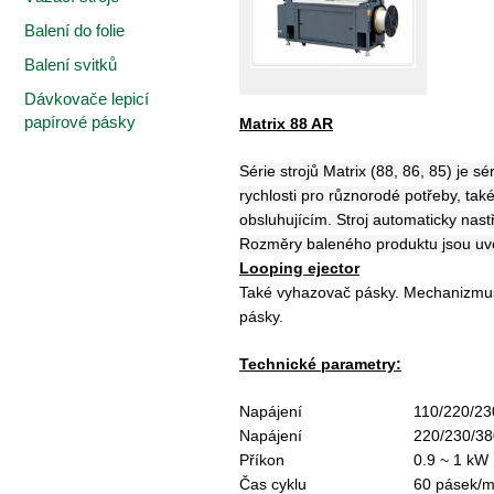
Balení do folie
Balení svitků
Dávkovače lepicí
papírové pásky
Matrix 88 AR
Série strojů Matrix (88, 86, 85) je 
rychlosti pro různorodé potřeby, také
obsluhujícím. Stroj automaticky nast
Rozměry baleného produktu jsou uv
Looping ejector
Také vyhazovač pásky. Mechanizmus s
pásky.
Technické parametry:
Napájení
110/220/23
Napájení
220/230/38
Příkon
0.9 ~ 1 kW
Čas cyklu
60 pásek/mi