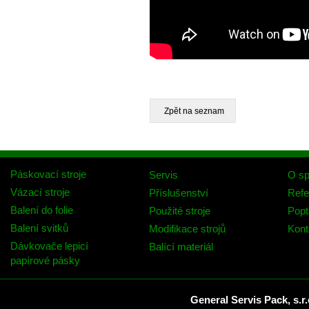
Páskovací stroje
Servis
O sp
Vázací stroje
Příslušenství
Refe
Balení do folie
Použité stroje
Popt
Balení svitků
Modifikace strojů
Kont
Dávkovače lepicí
Balící materiál
papírové pásky
General Servis Pack, s.r.