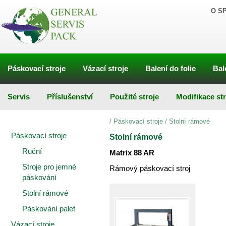
O S
Páskovací stroje
Vázací stroje
Balení do folie
Bal
Servis
Příslušenství
Použité stroje
Modifikace st
/
Páskovací stroje
/
Stolní rámové
Páskovací stroje
Stolní rámové
Ruční
Matrix 88 AR
Stroje pro jemné
Rámový páskovací stroj
páskování
Stolní rámové
Páskování palet
Vázací stroje