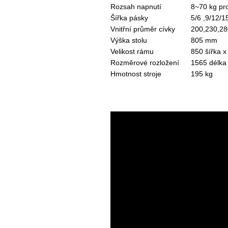
Rozsah napnutí
8~70 kg pr
Šířka pásky
5/6 ,9/12/
Vnitřní průměr cívky
200,230,2
Výška stolu
805 mm
Velikost rámu
850 šířka 
Rozměrové rozložení
1565 délka
Hmotnost stroje
195 kg