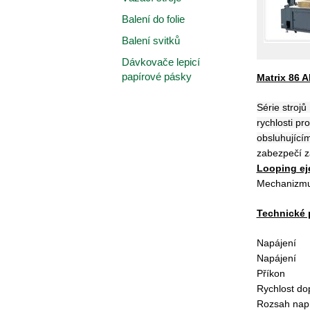
Balení do folie
Balení svitků
Dávkovače lepicí
papírové pásky
Matrix 86 
Série strojů
rychlosti pr
obsluhujícím
zabezpečí z
Looping ej
Mechanizmus
Technické 
Napájení
Napájení
Příkon
Rychlost do
Rozsah nap