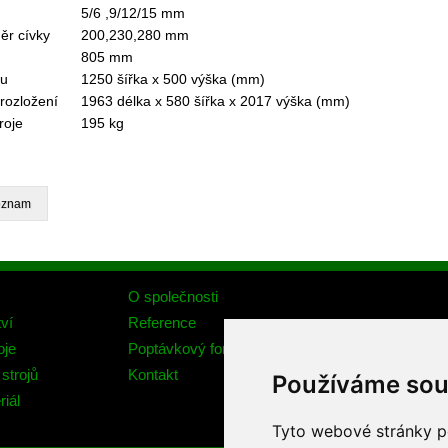
5/6 ,9/12/15 mm
ěr cívky
200,230,280 mm
805 mm
mu
1250 šířka x 500 výška (mm)
rozložení
1963 délka x 580 šířka x 2017 výška (mm)
roje
195 kg
O společnosti
ví
Reference
oje
Poptávkový formulář
strojů
Kontakt
Používáme sou
riál
Tyto webové stránky po