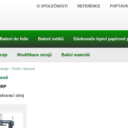
O SPOLEČNOSTI
REFERENCE
POPTÁVK
Balení do folie
Balení svitků
Dávkovače lepicí papírové 
roje
Modifikace strojů
Balící materiál
troje
/
Stolní rámové
mové
ARP
kovací stroj