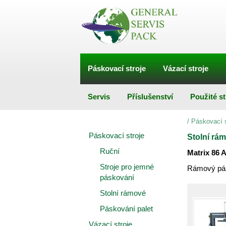
Páskovací stroje
Vázací stroje
Servis
Příslušenství
Použité st
/
Páskovací s
Páskovací stroje
Stolní rá
Ruční
Matrix 86 
Stroje pro jemné
Rámový pás
páskování
Stolní rámové
Páskování palet
Vázací stroje