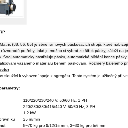
ARP
 Matrix (88, 86, 85) je série rámových páskovacích strojů, které nabíze
o různorodé potřeby, také je možno si vybrat ze šířek pásky, záleží na je
. Stroj automaticky nastřeluje pásku, automatické hlídání konce pásky
afixování vázaného materiálu během páskování
.
Rozměry baleného pro
ector
 sloužící k vyhození spoje z agregátu. Tento systém je užitečný při ve
parametry:
110/220/230/240 V, 50/60 Hz, 1 PH
220/230/380/415/440 V, 50/60 Hz, 3 PH
1.2 kW
pravníku
25 m/min
nutí
8~70 kg pro 9/12/15 mm, 3~30 kg pro 5/6 mm