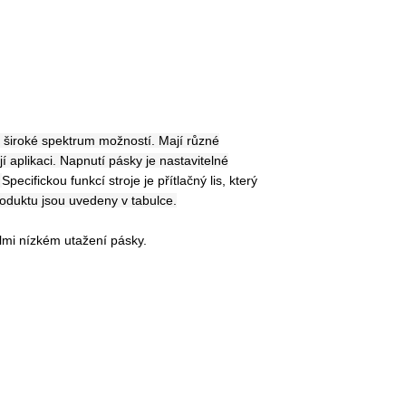
jí široké spektrum možností. Mají různé
jí aplikaci. Napnutí pásky je nastavitelné
.
Specifickou funkcí stroje je
přítlačný lis, který
duktu jsou uvedeny v tabulce.
lmi nízkém utažení pásky.