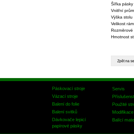
Šířka pásky
Vnitřní prům
Výška stolu
Velikost rá
Rozměrové 
Hmotnost st
Páskovací stroje
Servis
Vázací stroje
Příslušenst
Balení do folie
Použité str
Balení svitků
Modifikace 
Dávkovače lepicí
Balící mate
papírové pásky