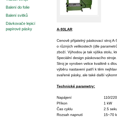
Balení do folie
Balení svitků
Dávkovače lepicí
papírové pásky
A-93LAR
Cenově přijatelný páskovací stroj A
o různých velikostech (dle parametrů)
zboží. Výhodou je tak výška stolu, k
Speciální design páskovacího stroje 
Stroj je vyroben velice kvalitně s d
výběru nastavení patří k těm nejhla
svařené pásky
, ale také další výko
Technické parametry:
Napájení
110/220
Příkon
1 kW
Čas cyklu
2.5 sek
Rozsah napnutí
15~70 