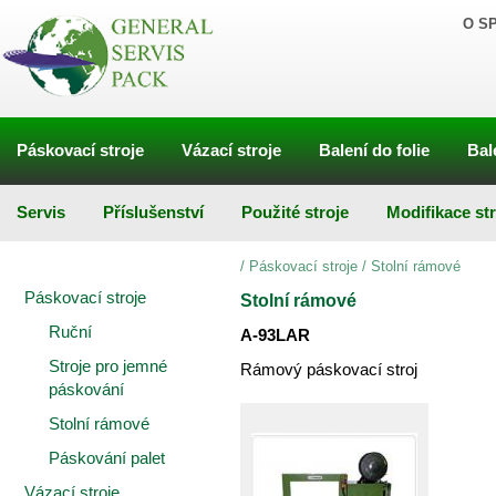
O S
Páskovací stroje
Vázací stroje
Balení do folie
Bal
Servis
Příslušenství
Použité stroje
Modifikace st
/
Páskovací stroje
/
Stolní rámové
Páskovací stroje
Stolní rámové
Ruční
A-93LAR
Stroje pro jemné
Rámový páskovací stroj
páskování
Stolní rámové
Páskování palet
Vázací stroje