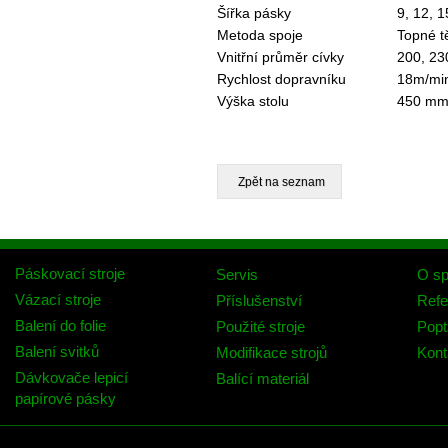
Šířka pásky
9, 12, 
Metoda spoje
Topné t
Vnitřní průměr cívky
200, 23
Rychlost dopravníku
18m/min
Výška stolu
450 m
Páskovací stroje
Servis
O sp
Vázací stroje
Příslušenství
Refe
Balení do folie
Použité stroje
Popt
Balení svitků
Modifikace strojů
Kont
Dávkovače lepicí
Balící materiál
papírové pásky