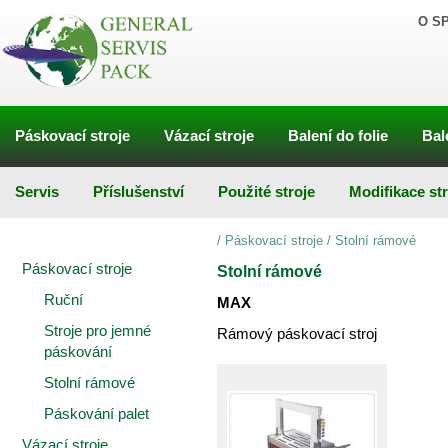
O S
Páskovací stroje
Vázací stroje
Balení do folie
Bal
Servis
Příslušenství
Použité stroje
Modifikace st
/
Páskovací stroje
/
Stolní rámové
Páskovací stroje
Stolní rámové
Ruční
MAX
Stroje pro jemné
Rámový páskovací stroj
páskování
Stolní rámové
Páskování palet
Vázací stroje