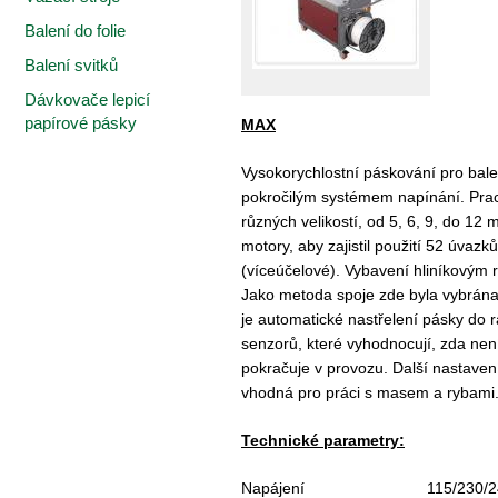
Balení do folie
Balení svitků
Dávkovače lepicí
papírové pásky
MAX
Vysokorychlostní páskování pro bale
pokročilým systémem napínání. Pracu
různých velikostí, od 5, 6, 9, do 12
motory, aby zajistil použití 52 úvazk
(víceúčelové). Vybavení hliníkovým rá
Jako metoda spoje zde byla vybrána 
je automatické nastřelení pásky do
senzorů, které vyhodnocují, zda nen
pokračuje v provozu. Další nastavení
vhodná pro práci s masem a rybami
Technické parametry:
Napájení
115/230/2