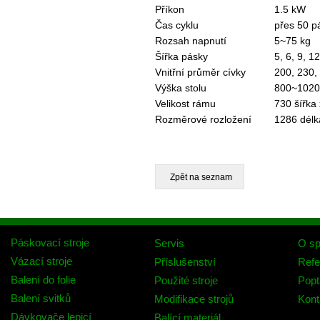
Příkon
1.5 kW
Čas cyklu
přes 50 p
Rozsah napnutí
5~75 kg
Šířka pásky
5, 6, 9, 
Vnitřní průměr cívky
200, 230
Výška stolu
800~1020 
Velikost rámu
730 šířka
Rozměrové rozložení
1286 délk
Páskovací stroje
Servis
O sp
Vázací stroje
Příslušenství
Refe
Balení do folie
Použité stroje
Popt
Balení svitků
Modifikace strojů
Kont
Dávkovače lepicí
Balící materiál