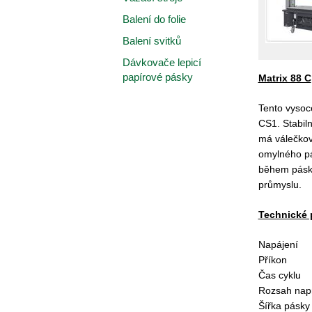
Balení do folie
Balení svitků
Dávkovače lepicí
papírové pásky
Matrix 88 C
Tento vysoc
CS1. Stabiln
má válečkov
omylného pá
během páskov
průmyslu.
Technické 
Napájení
Příkon
Čas cyklu
Rozsah nap
Šířka pásky