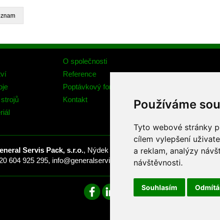
O společnosti
ví
Reference
oje
Poptávkový formulář
strojů
Kontakt
Používáme sou
riál
Tyto webové stránky po
cílem vylepšení uživat
a reklam, analýzy návš
eneral Servis Pack, s.r.o.
, Nýdek 446, 739 95 Nýdek, Česká republi
20 604 925 295,
info@generalservispack.cz
,
www.generalservispack
návštěvnosti.
Souhlasím
Odmít