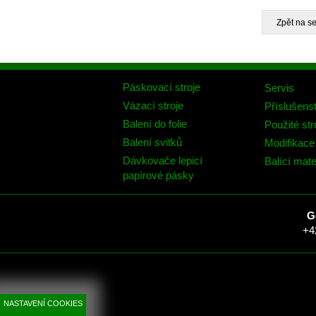
Páskovací stroje
Servis
Vázací stroje
Příslušenst
Balení do folie
Použité str
Balení svitků
Modifikace 
Dávkovače lepicí
Balící mate
papírové pásky
G
+4
NASTAVENÍ COOKIES