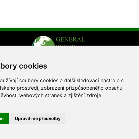
bory cookies
užívají soubory cookies a další sledovací nástroje s
elského prostředí, zobrazení přizpůsobeného obsahu
těvnosti webových stránek a zjištění zdroje
ka
.cz
ám
Upravit mé předvolby
Tvorba a provoz webu:
ISSA CZECH s.r.o.