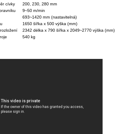
ěr cívky
200, 230, 280 mm
pravníku
9~50 m/min
693~1420 mm (nastavitelná)
mu
1650 šířka x 500 výška (mm)
rozložení
2342 délka x 790 šířka x 2049~2770 výška (mm)
roje
540 kg