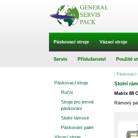
Páskovací stroje
Vázací stroje
Servis
Příslušenství
Použité st
/
Páskovací s
Páskovací stroje
Stolní rá
Ruční
Matrix 88 
Stroje pro jemné
Rámový pás
páskování
Stolní rámové
Páskování palet
Vázací stroje