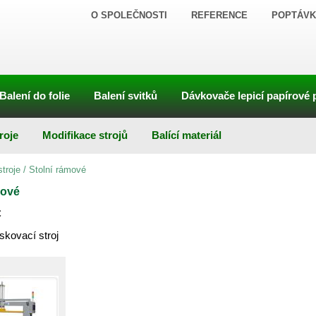
O SPOLEČNOSTI
REFERENCE
POPTÁVK
Balení do folie
Balení svitků
Dávkovače lepicí papírové 
roje
Modifikace strojů
Balící materiál
troje
/
Stolní rámové
mové
C
kovací stroj