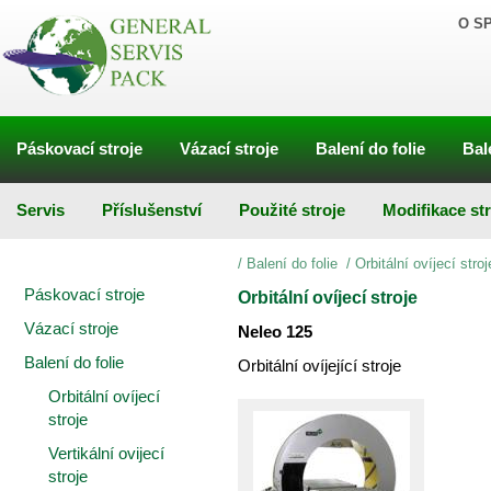
O S
Páskovací stroje
Vázací stroje
Balení do folie
Bal
Servis
Příslušenství
Použité stroje
Modifikace st
/
Balení do folie
/
Orbitální ovíjecí stroj
Páskovací stroje
Orbitální ovíjecí stroje
Vázací stroje
Neleo 125
Balení do folie
Orbitální ovíjející stroje
Orbitální ovíjecí
stroje
Vertikální ovijecí
stroje