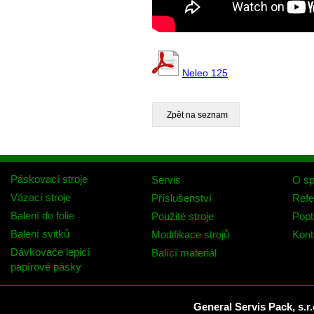
Neleo 125
Páskovací stroje
Servis
O sp
Vázací stroje
Příslušenství
Refe
Balení do folie
Použité stroje
Popt
Balení svitků
Modifikace strojů
Kont
Dávkovače lepicí
Balící materiál
papírové pásky
General Servis Pack, s.r.