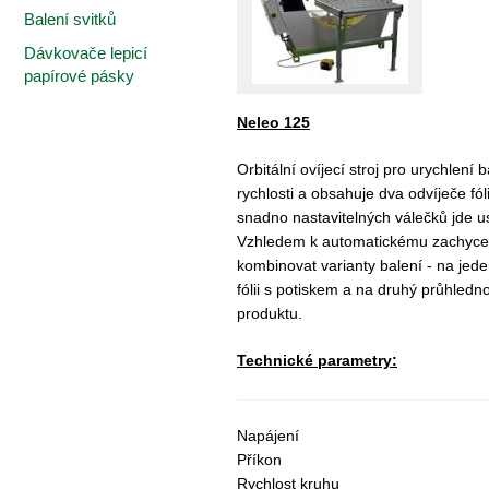
Balení svitků
Dávkovače lepicí
papírové pásky
Neleo 125
Orbitální ovíjecí stroj pro urychlen
rychlosti a obsahuje dva odvíječe fó
snadno nastavitelných válečků jde 
Vzhledem k automatickému zachycení 
kombinovat varianty balení - na jeden
fólii s potiskem a na druhý průhledn
produktu.
Technické parametry:
Napájení
Příkon
Rychlost kruhu